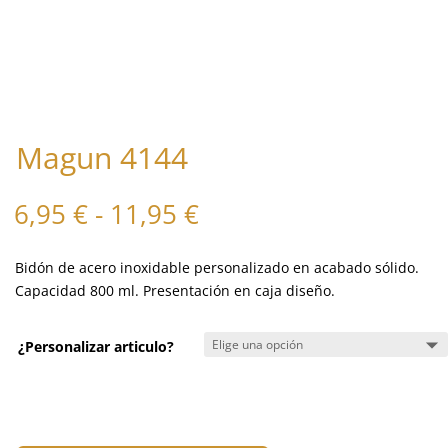
Magun 4144
Rango
6,95
€
-
11,95
€
de
precios:
Bidón de acero inoxidable personalizado en acabado sólido.
desde
Capacidad 800 ml. Presentación en caja diseño.
6,95 €
hasta
11,95 €
¿Personalizar articulo?