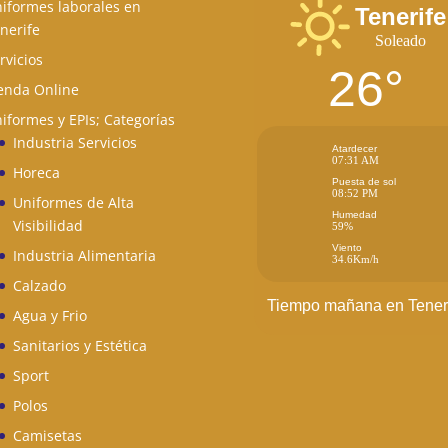
iformes laborales en
Tenerife
nerife
Soleado
rvicios
26°
enda Online
iformes y EPIs; Categorías
Industria Servicios
Atardecer
07:31 AM
Horeca
Puesta de sol
08:52 PM
Uniformes de Alta
Humedad
Visibilidad
59%
Viento
Industria Alimentaria
34.6Km/h
Calzado
Tiempo mañana en Tener
Agua y Frio
Sanitarios y Estética
Sport
Polos
Camisetas