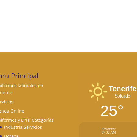
nu Principal
iformes laborales en
Tenerife
nerife
Soleado
rvicios
25°
enda Online
iformes y EPIs; Categorías
Industria Servicios
Atardecer
07:32 AM
Horeca