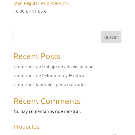
Man Regular Polo PORA210
Rango
10,00
€
-
11,65
€
de
precios:
desde
Buscar
10,00 €
hasta
11,65 €
Recent Posts
Uniformes de trabajo de alta visibilidad
Uniformes de Peluquería y Estética
Uniformes laborales personalizados
Recent Comments
No hay comentarios que mostrar.
Productos