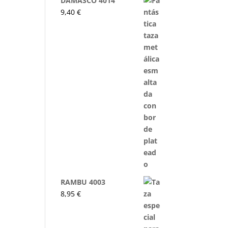
DAMASCO 4014
9,40
€
RAMBU 4003
8,95
€