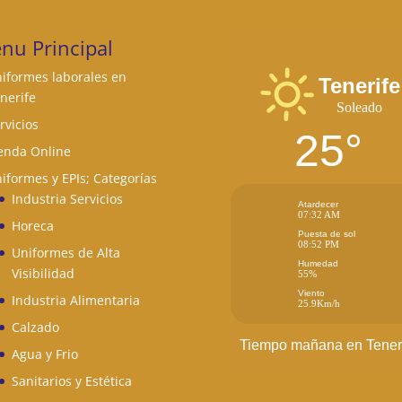
nu Principal
iformes laborales en
Tenerife
nerife
Soleado
rvicios
25°
enda Online
iformes y EPIs; Categorías
Industria Servicios
Atardecer
07:32 AM
Horeca
Puesta de sol
08:52 PM
Uniformes de Alta
Humedad
Visibilidad
55%
Viento
Industria Alimentaria
25.9Km/h
Calzado
Tiempo mañana en Tener
Agua y Frio
Sanitarios y Estética