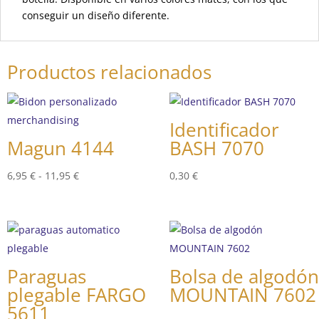
conseguir un diseño diferente.
Productos relacionados
Identificador
Magun 4144
BASH 7070
Rango
6,95
€
-
11,95
€
0,30
€
de
precios:
desde
6,95 €
hasta
Paraguas
Bolsa de algodón
11,95 €
plegable FARGO
MOUNTAIN 7602
5611