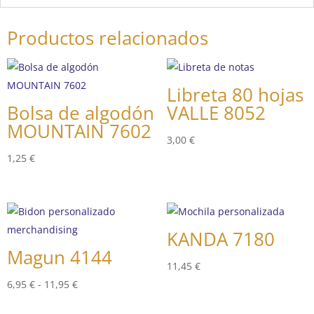
Productos relacionados
Libreta 80 hojas
Bolsa de algodón
VALLE 8052
MOUNTAIN 7602
3,00
€
1,25
€
KANDA 7180
Magun 4144
11,45
€
Rango
6,95
€
-
11,95
€
de