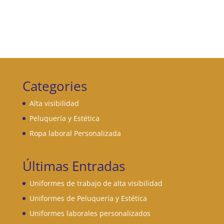
precios:
desde
6,95 €
hasta
11,95 €
Categories
Alta visibilidad
Peluquería y Estética
Ropa laboral Personalizada
Últimas Entradas
Uniformes de trabajo de alta visibilidad
Uniformes de Peluquería y Estética
Uniformes laborales personalizados