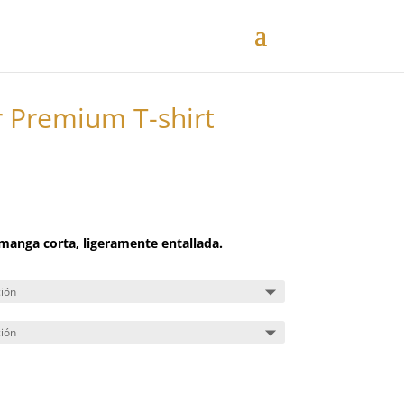
 Premium T-shirt
Rango
de
precios:
 manga corta, ligeramente entallada.
desde
4,40 €
hasta
5,30 €