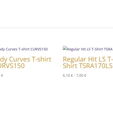
dy Curves T-shirt
Regular Hit LS T
URVS150
Shirt TSRA170LS
Rango
0
€
6,10
€
-
7,00
€
de
precios:
desde
6,10 €
hasta