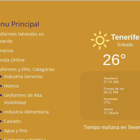
7,00 €
nu Principal
iformes laborales en
Tenerife
nerife
Soleado
rvicios
26°
enda Online
iformes y EPIs; Categorías
Industria Servicios
Atardecer
07:31 AM
Horeca
Puesta de sol
08:52 PM
Uniformes de Alta
Humedad
Visibilidad
57%
Viento
Industria Alimentaria
37.1Km/h
Calzado
Tiempo mañana en Tener
Agua y Frio
Sanitarios y Estética