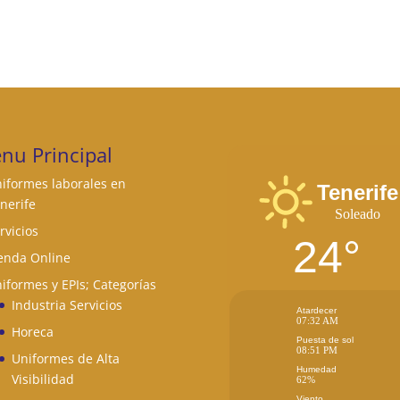
nu Principal
iformes laborales en
Tenerife
nerife
Soleado
rvicios
24°
enda Online
iformes y EPIs; Categorías
Industria Servicios
Atardecer
07:32 AM
Horeca
Puesta de sol
08:51 PM
Uniformes de Alta
Humedad
Visibilidad
62%
Viento