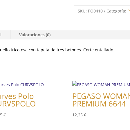
SKU:
PO0410
Categoría:
P
l
Valoraciones (0)
ello tricotosa con tapeta de tres botones. Corte entallado.
rves Polo
PEGASO WOMA
URVSPOLO
PREMIUM 6644
35
€
12,25
€