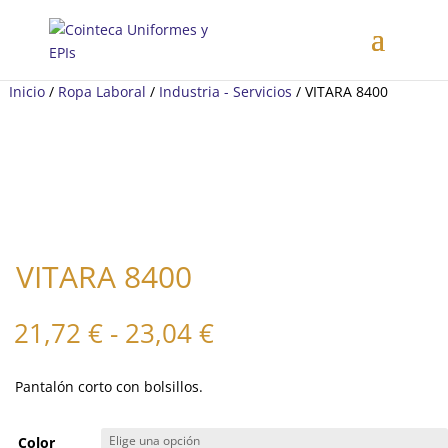
Inicio
/
Ropa Laboral
/
Industria - Servicios
/ VITARA 8400
VITARA 8400
Rango
21,72
€
-
23,04
€
de
precios:
Pantalón corto con bolsillos.
desde
21,72 €
hasta
Color