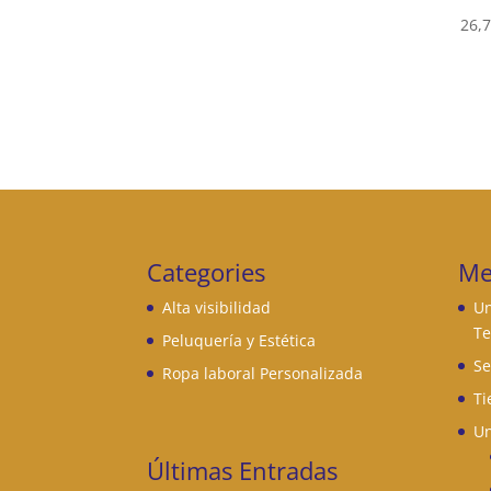
desde
26,
11,19 €
hasta
24,76 €
Categories
Me
Alta visibilidad
Un
Te
Peluquería y Estética
Se
Ropa laboral Personalizada
Ti
Un
Últimas Entradas