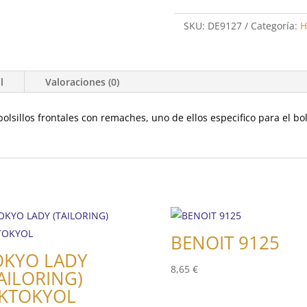
SKU:
DE9127
Categoría:
H
l
Valoraciones (0)
bolsillos frontales con remaches, uno de ellos especifico para el bol
BENOIT 9125
OKYO LADY
8,65
€
AILORING)
KTOKYOL