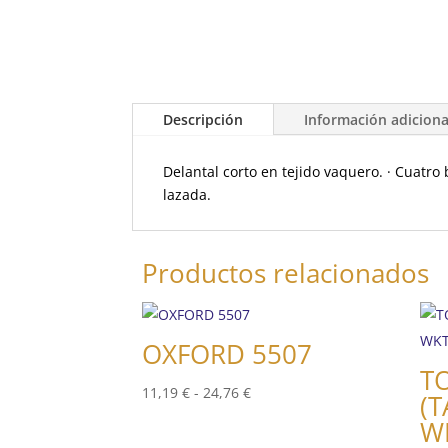
Descripción
Información adiciona
Delantal corto en tejido vaquero. · Cuatro 
lazada.
Productos relacionados
OXFORD 5507
T
Rango
11,19
€
-
24,76
€
(T
de
W
precios: