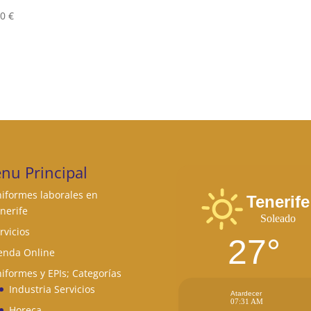
70
€
nu Principal
iformes laborales en
Tenerife
nerife
Soleado
rvicios
27°
enda Online
iformes y EPIs; Categorías
Industria Servicios
Atardecer
07:31 AM
Horeca