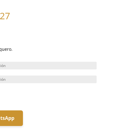
27
aquero.
atsApp