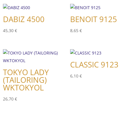
DABIZ 4500
BENOIT 9125
45,30
€
8,65
€
CLASSIC 9123
TOKYO LADY
6,10
€
(TAILORING)
WKTOKYOL
26,70
€