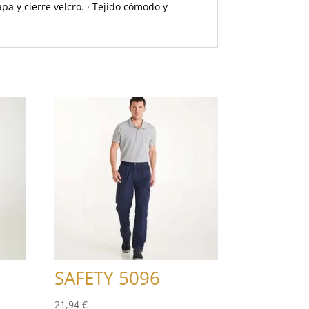
apa y cierre velcro. · Tejido cómodo y
SAFETY 5096
21,94
€