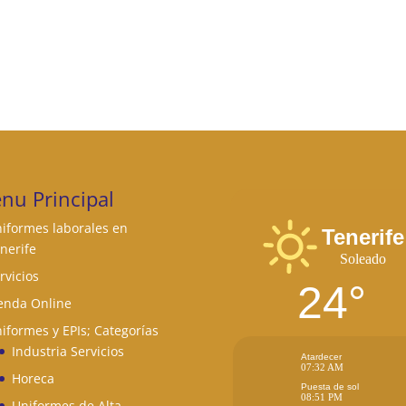
nu Principal
iformes laborales en
Tenerife
nerife
Soleado
rvicios
24°
enda Online
iformes y EPIs; Categorías
Industria Servicios
Atardecer
07:32 AM
Horeca
Puesta de sol
08:51 PM
Uniformes de Alta