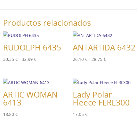
Productos relacionados
RUDOLPH 6435
ANTARTIDA 6432
Rango
Rango
30,35
€
-
32,99
€
26,10
€
-
28,75
€
de
de
precios:
precios:
desde
desde
30,35 €
26,10 €
ARTIC WOMAN
Lady Polar
hasta
hasta
6413
Fleece FLRL300
32,99 €
28,75 €
18,80
€
17,05
€